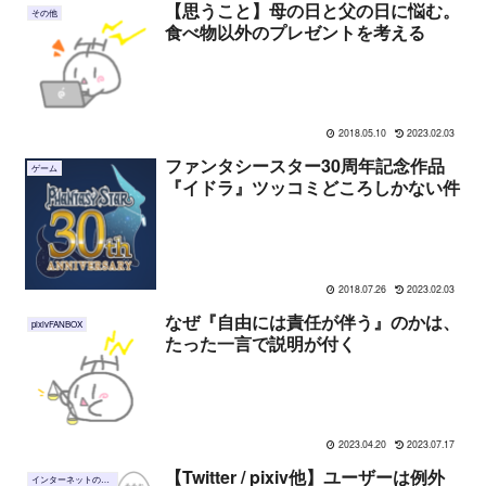
【思うこと】母の日と父の日に悩む。
その他
食べ物以外のプレゼントを考える
2018.05.10
2023.02.03
ファンタシースター30周年記念作品
ゲーム
『イドラ』ツッコミどころしかない件
2018.07.26
2023.02.03
なぜ『自由には責任が伴う』のかは、
pixivFANBOX
たった一言で説明が付く
2023.04.20
2023.07.17
【Twitter / pixiv他】ユーザーは例外
インターネットのこと