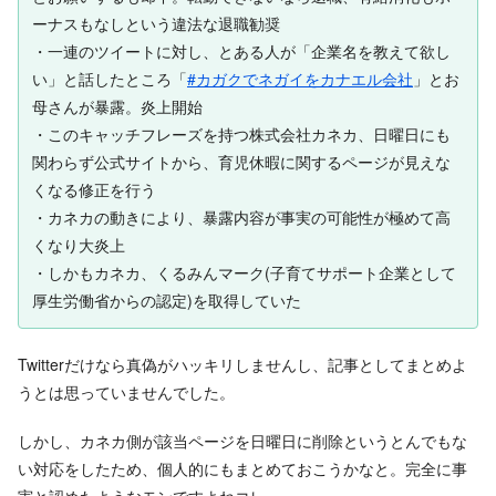
ーナスもなしという違法な退職勧奨
・一連のツイートに対し、とある人が「企業名を教えて欲し
い」と話したところ「
#カガクでネガイをカナエル会社
」とお
母さんが暴露。炎上開始
・このキャッチフレーズを持つ株式会社カネカ、日曜日にも
関わらず公式サイトから、育児休暇に関するページが見えな
くなる修正を行う
・カネカの動きにより、暴露内容が事実の可能性が極めて高
くなり大炎上
・しかもカネカ、くるみんマーク(子育てサポート企業として
厚生労働省からの認定)を取得していた
Twitterだけなら真偽がハッキリしませんし、記事としてまとめよ
うとは思っていませんでした。
しかし、カネカ側が該当ページを日曜日に削除というとんでもな
い対応をしたため、個人的にもまとめておこうかなと。完全に事