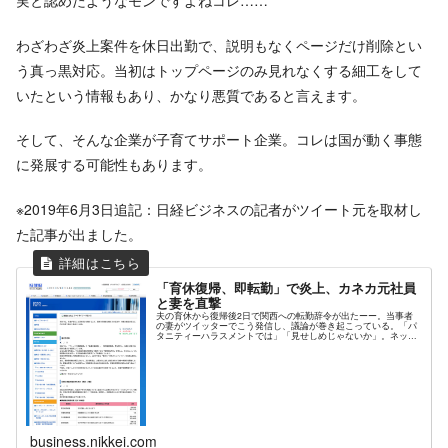
実と認めたようなモンですよねコレ……
わざわざ炎上案件を休日出勤で、説明もなくページだけ削除とい
う真っ黒対応。当初はトップページのみ見れなくする細工をして
いたという情報もあり、かなり悪質であると言えます。
そして、そんな企業が子育てサポート企業。コレは国が動く事態
に発展する可能性もあります。
※2019年6月3日追記：日経ビジネスの記者がツイート元を取材し
た記事が出ました。
「育休復帰、即転勤」で炎上、カネカ元社員
と妻を直撃
夫の育休から復帰後2日で関西への転勤辞令が出たーー。当事者
の妻がツイッターでこう発信し、議論が巻き起こっている。「パ
タニティーハラスメントでは」「見せしめじゃないか」。ネット
で様々な意見が飛び出すなか、当事者の夫婦が日経ビジネスの単
独取材に...
business.nikkei.com