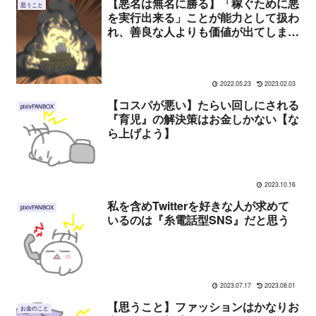
【悪名は無名に勝る】「稼ぐために悪
思うこと
を実行出来る」ことが能力として扱わ
れ、善良な人よりも価値が出てしまう
(男性限定かもしれない)
2022.05.23
2023.02.03
【コスパが悪い】たらい回しにされる
pixivFANBOX
『育児』の解決策はお金しかない【な
ら上げよう】
2023.10.16
私を含めTwitterを好きな人が求めて
pixivFANBOX
いるのは『糸電話型SNS』だと思う
2023.07.17
2023.08.01
【思うこと】ファッションはかなりお
お金のこと