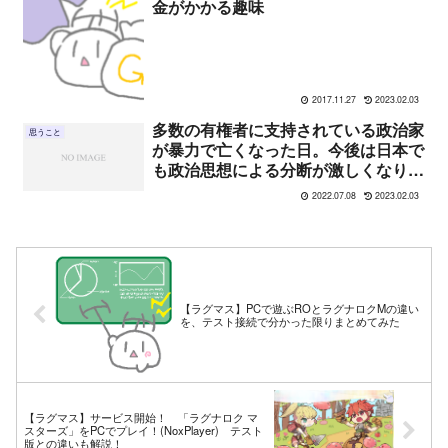
金がかかる趣味
2017.11.27
2023.02.03
多数の有権者に支持されている政治家
思うこと
が暴力で亡くなった日。今後は日本で
も政治思想による分断が激しくなりそ
う
2022.07.08
2023.02.03
【ラグマス】PCで遊ぶROとラグナロクMの違い
を、テスト接続で分かった限りまとめてみた
【ラグマス】サービス開始！ 「ラグナロク マ
スターズ」をPCでプレイ！(NoxPlayer) テスト
版との違いも解説！