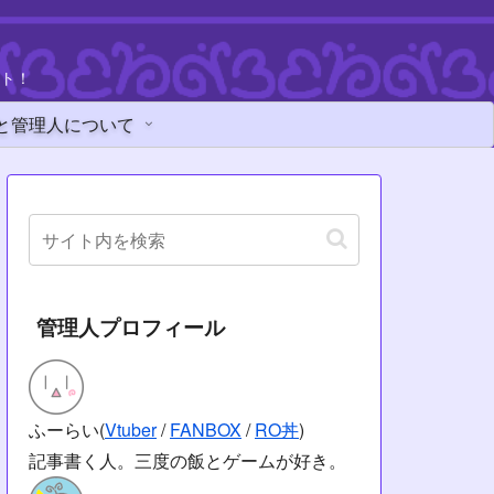
ト！
と管理人について
管理人プロフィール
ふーらい(
Vtuber
/
FANBOX
/
RO丼
)
記事書く人。三度の飯とゲームが好き。