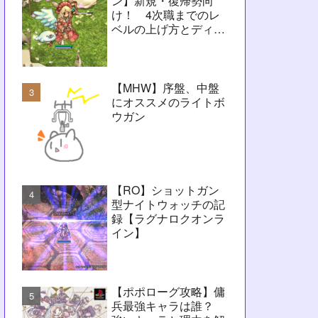
ン】新規・復帰勢向
け！ 4次職までのレ
ベルの上げ方とディレ
イ問題解決に向けたヒ
ント【RO】
【MHW】序盤、中盤
にオススメのライトボ
ウガン
【RO】ショットガン
型ナイトウォッチの記
録【ラグナロクオンラ
イン】
【ポポローグ攻略】傭
兵最強キャラは誰？