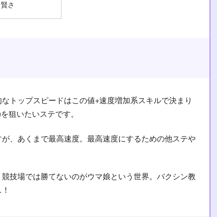
賢さ
的なトップスピードはこの値+速度増加系スキルで決まり
0)を狙いたいステです。
すが、あくまで最高速度。最高速度にするための他ステや
、競技場では勝てないのがウマ娘という世界。バクシン教
…！