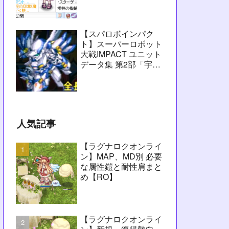
愚痴】
【スパロボインパク
ト】スーパーロボット
大戦IMPACT ユニット
データ集 第2部「宇宙
激震篇」シーン1～
2【攻略用】
人気記事
【ラグナロクオンライ
ン】MAP、MD別 必要
な属性鎧と耐性肩まと
め【RO】
【ラグナロクオンライ