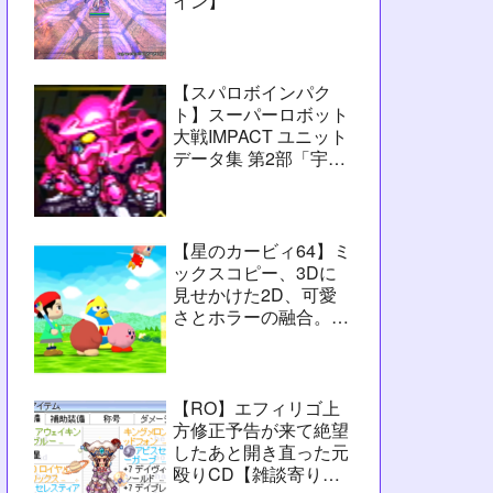
イン】
【スパロボインパク
ト】スーパーロボット
大戦IMPACT ユニット
データ集 第2部「宇宙
激震篇」シーン3【攻
略用】
【星のカービィ64】ミ
ックスコピー、3Dに
見せかけた2D、可愛
さとホラーの融合。数
字カービィの集大成
【レビュー】
【RO】エフィリゴ上
方修正予告が来て絶望
したあと開き直った元
殴りCD【雑談寄りの