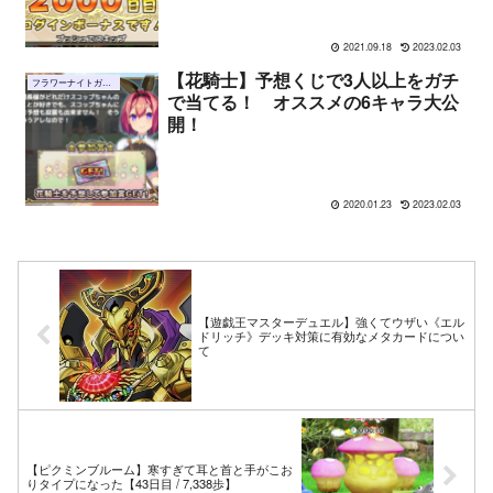
2021.09.18
2023.02.03
【花騎士】予想くじで3人以上をガチ
フラワーナイトガール
で当てる！ オススメの6キャラ大公
開！
2020.01.23
2023.02.03
【遊戯王マスターデュエル】強くてウザい《エル
ドリッチ》デッキ対策に有効なメタカードについ
て
【ピクミンブルーム】寒すぎて耳と首と手がこお
りタイプになった【43日目 / 7,338歩】