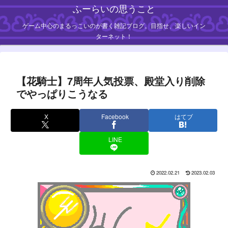
ふーらいの思うこと
ゲーム中心のまるっこいのが書く雑記ブログ。目指せ、楽しいイン
ターネット！
【花騎士】7周年人気投票、殿堂入り削除
でやっぱりこうなる
X
Facebook
はてブ
LINE
2022.02.21
2023.02.03