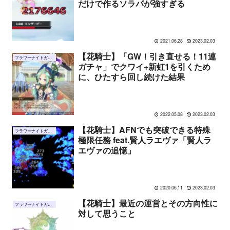
だけで作るソラパが強すぎる
2021.06.28
2023.02.03
【花騎士】「GW！引き直せる！11連
フラワーナイトガール
ガチャ」でクワイ+新虹1を引くため
に、ひたすら回し続けた結果
2022.05.08
2023.02.03
【花騎士】AFNでも突破できる特殊
フラワーナイトガール
極限任務 feat.賢人ラエヴァ「賢人ラ
エヴァの追憶」
2020.06.11
2023.02.03
【花騎士】最近の運営とその方向性に
フラワーナイトガール
対して思うこと