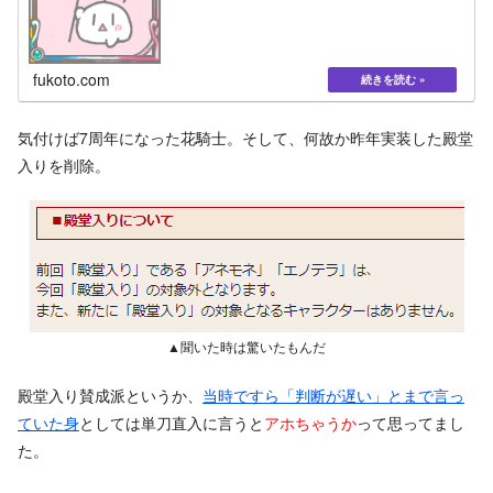
fukoto.com
気付けば7周年になった花騎士。そして、何故か昨年実装した殿堂
入りを削除。
▲聞いた時は驚いたもんだ
殿堂入り賛成派というか、
当時ですら「判断が遅い」とまで言っ
ていた身
としては単刀直入に言うと
アホちゃうか
って思ってまし
た。