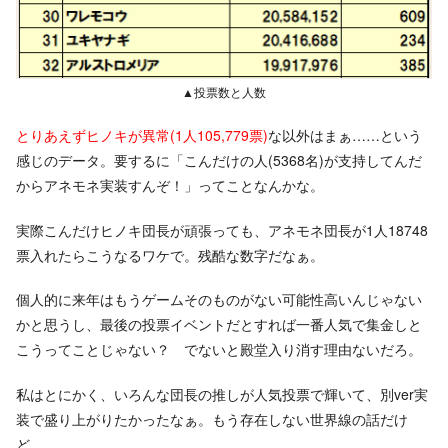
▲投票数と人数
とりあえずヒノキが異常(1人105,779票)
な以外はまぁ……という
感じのデータ。要するに「こんだけの人(5368名)が支持してんだ
からアネモネ実装すんぞ！」ってことなんかな。
実際こんだけヒノキ団長が頑張っても、アネモネ団長が1人18748
票入れたらこうなるワケで。残酷な数字だなぁ。
個人的に来年はもうゲームそのものがない可能性高いんじゃない
かと思うし、最後の投票イベントだとすれば一番人気で集金しと
こうってことじゃない？ でないと殿堂入り消す理由ないだろ。
私はとにかく、いろんな団長の推しが人気投票で輝いて、別ver実
装で盛り上がりたかったなぁ。もう存在しない世界線の話だけ
ど。