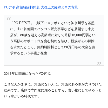
PCデポ 高額解除料問題 大炎上の経緯とその背景
「PC DEPOT」（以下ＰＣデポ）という神奈川県を基盤
に、主に首都圏でパソコン販売事業などを展開する小売
店が、80歳を超える高齢者に対して月額15,000円弱とい
う高額のサポート代を含む契約を結び、親族がその解除
を求めたところ、契約解除料として20万円もの大金を請
求するという事案が発生
2016年に問題になったPCデポ。
これなんかまさに、知識のない人に、知識のある側が売りつけた
結果です。店頭で専門家に頼ることすら、食い物にしてやろうと
いう輩がいる時代です。