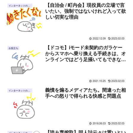
【自治会 / 町内会】現役員の立場で言
インターネットのこと
いたい、強制ではないけれど入って欲
しい切実な理由
2022.12.09
2023.02.03
【ドコモ】iモード未契約のガラケー
お役立ち
からスマホへ乗り換える手続きは、オ
ンラインではどう足掻いてもできない
【備忘録】
2021.10.25
2023.02.03
義憤を煽るメディアたち。間違った相
インターネットのこと
手への怒りで得られる快感と問題点
2018.06.03
2023.02.03
【読み専搾取】同人誌云々は置いとい
インターネットのこと