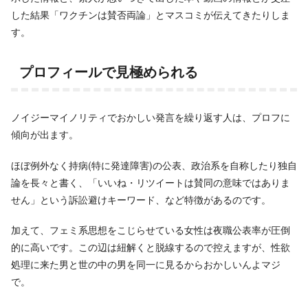
した結果「ワクチンは賛否両論」とマスコミが伝えてきたりしま
す。
プロフィールで見極められる
ノイジーマイノリティでおかしい発言を繰り返す人は、プロフに
傾向が出ます。
ほぼ例外なく持病(特に発達障害)の公表、政治系を自称したり独自
論を長々と書く、「いいね・リツイートは賛同の意味ではありま
せん」という訴訟避けキーワード、など特徴があるのです。
加えて、フェミ系思想をこじらせている女性は夜職公表率が圧倒
的に高いです。この辺は紐解くと脱線するので控えますが、性欲
処理に来た男と世の中の男を同一に見るからおかしいんよマジ
で。