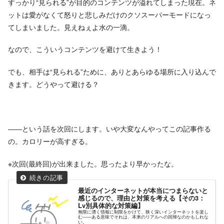
すっかり“見られる”が目的のコンテンツが溢れてしまった現在。ネ
ットは愛がなくて怒りと悲しみだけのクソスーパーモードになっ
てしまいました。見えねぇよ水の一滴。
なので、こういうコンテンツを避けて生きよう！
でも、相手は“見られる”ために、ありとあらゆる場所に入り込んで
きます。どうやって避ける？
――という話を次回にします。いや大変なんやってこの記事作る
の。カロリーが高すぎる。
※次回(最終回)が出来ました。思ったより早かったな。
最近のインターネットが本当につまらないと
感じるので、理由と対策を考える【その3：
Lv別具体的な対策編】
無限に湧く情報に制限をかけて、狭く深いインターネットを楽し
む――ある意味でそれは、本来のリアルへの回帰なのかもしれな
い。