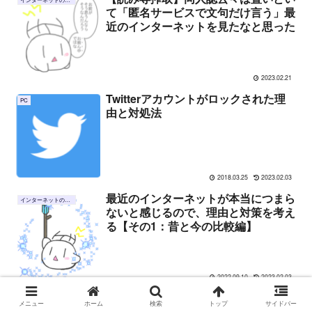
て「匿名サービスで文句だけ言う」最
近のインターネットを見たなと思った
2023.02.21
Twitterアカウントがロックされた理
PC
由と対処法
2018.03.25
2023.02.03
最近のインターネットが本当につまら
インターネットのこと
ないと感じるので、理由と対策を考え
る【その1：昔と今の比較編】
2022.09.10
2023.02.03
【迷惑メール】「三井住友カード【重
お役立ち
メニュー
ホーム
検索
トップ
サイドバー
要】」のタイトルで来るメールに注