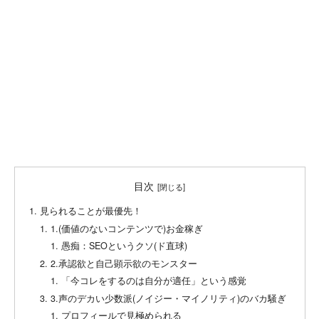
目次
見られることが最優先！
1.(価値のないコンテンツで)お金稼ぎ
愚痴：SEOというクソ(ド直球)
2.承認欲と自己顕示欲のモンスター
「今コレをするのは自分が適任」という感覚
3.声のデカい少数派(ノイジー・マイノリティ)のバカ騒ぎ
プロフィールで見極められる