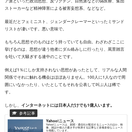
ア派といった政治思想、反ワクチン、自然派などの偽医療、集団
ストーカーなど精神障害による被害妄想系、などなど。
最近だとフェミニスト、ジェンダークレーマーといったミサンド
リストが凄いです。悪い意味で。
もちろん思想そのものはどう持っていても自由。わざわざここに
挙げるのは、思想が違う他者にダル絡みしに行ったり、罵詈雑言
を吐いて大騒ぎする連中のことです。
例えば1％にしか支持されない思想があったとして、リアルな人間
関係でそれに触れる機会はほぼありません。100人に1人なので周
囲にいなかったり、いたとしてもそれを公表して叫ぶ人は稀で
す。
しかし、
インターネットには日本人だけでも1億人います。
Yahoo!ニュース
Yahoo!ニュースは、新聞・通信社が配信するニュースのほか、映
像、雑誌や個人の書き手が執筆する記事など多種多様なニュース
を掲載しています。