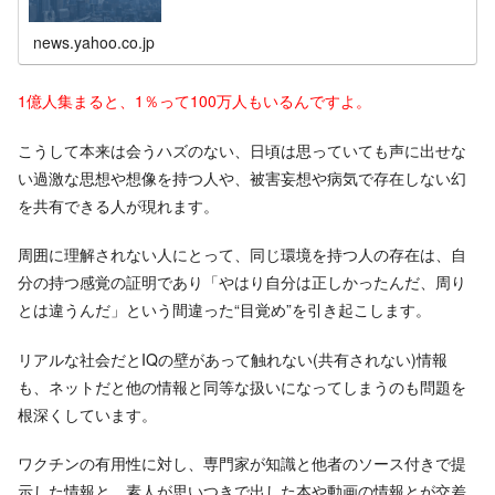
news.yahoo.co.jp
1億人集まると、1％って100万人もいるんですよ。
こうして本来は会うハズのない、日頃は思っていても声に出せな
い過激な思想や想像を持つ人や、被害妄想や病気で存在しない幻
を共有できる人が現れます。
周囲に理解されない人にとって、同じ環境を持つ人の存在は、自
分の持つ感覚の証明であり「やはり自分は正しかったんだ、周り
とは違うんだ」という間違った“目覚め”を引き起こします。
リアルな社会だとIQの壁があって触れない(共有されない)情報
も、ネットだと他の情報と同等な扱いになってしまうのも問題を
根深くしています。
ワクチンの有用性に対し、専門家が知識と他者のソース付きで提
示した情報と、素人が思いつきで出した本や動画の情報とが交差