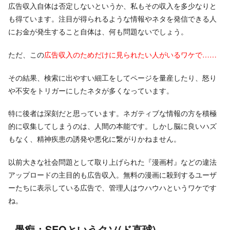
広告収入自体は否定しないというか、私もその収入を多少なりと
も得ています。注目が得られるような情報やネタを発信できる人
にお金が発生すること自体は、何も問題ないでしょう。
ただ、この
広告収入のためだけに見られたい人がいるワケで……
その結果、検索に出やすい細工をしてページを量産したり、怒り
や不安をトリガーにしたネタが多くなっています。
特に後者は深刻だと思っています。ネガティブな情報の方を積極
的に収集してしまうのは、人間の本能です。しかし脳に良いハズ
もなく、精神疾患の誘発や悪化に繋がりかねません。
以前大きな社会問題として取り上げられた『漫画村』などの違法
アップロードの主目的も広告収入。無料の漫画に殺到するユーザ
ーたちに表示している広告で、管理人はウハウハというワケです
ね。
愚痴：SEOというクソ(ド直球)