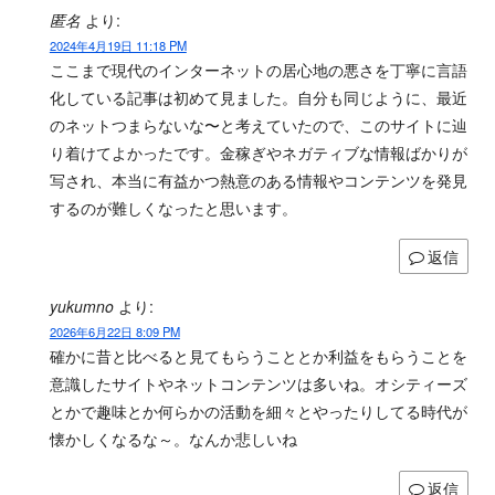
匿名
より:
2024年4月19日 11:18 PM
ここまで現代のインターネットの居心地の悪さを丁寧に言語
化している記事は初めて見ました。自分も同じように、最近
のネットつまらないな〜と考えていたので、このサイトに辿
り着けてよかったです。金稼ぎやネガティブな情報ばかりが
写され、本当に有益かつ熱意のある情報やコンテンツを発見
するのが難しくなったと思います。
返信
yukumno
より:
2026年6月22日 8:09 PM
確かに昔と比べると見てもらうこととか利益をもらうことを
意識したサイトやネットコンテンツは多いね。オシティーズ
とかで趣味とか何らかの活動を細々とやったりしてる時代が
懐かしくなるな～。なんか悲しいね
返信