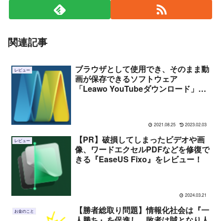
関連記事
ブラウザとして使用でき、そのまま動
レビュー
画が保存できるソフトウェア
「Leawo YouTubeダウンロード」を
レビュー！
2021.08.25
2023.02.03
【PR】破損してしまったビデオや画
レビュー
像、ワードエクセルPDFなどを修復で
きる『EaseUS Fixo』をレビュー！
2024.03.21
【勝者総取り問題】情報化社会は『一
お金のこと
人勝ち』を促進し、敗者は賊となり人